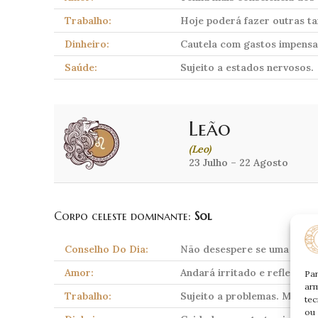
Trabalho:
Hoje poderá fazer outras ta
Dinheiro:
Cautela com gastos impensa
Saúde:
Sujeito a estados nervosos.
Leão
(Leo)
23 Julho – 22 Agosto
Corpo celeste dominante:
Sol
Conselho Do Dia:
Não desespere se uma “porta
Amor:
Andará irritado e reflectirá
Par
arm
Trabalho:
Sujeito a problemas. Melhore
tec
ou 