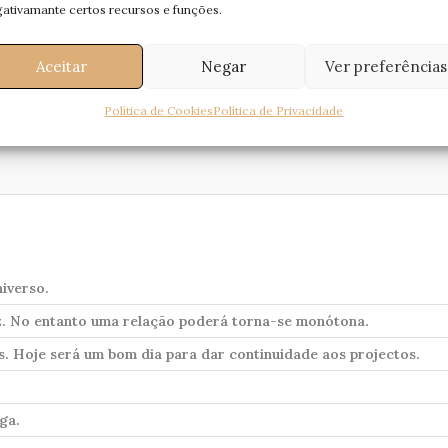
ados.
ativamante certos recursos e funções.
se.
Aceitar
Negar
Ver preferências
Política de Cookies
Política de Privacidade
niverso.
az. No entanto uma relação poderá torna-se monótona.
. Hoje será um bom dia para dar continuidade aos projectos.
ga.