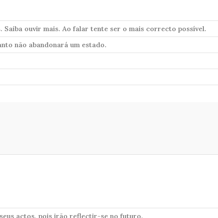
. Saiba ouvir mais. Ao falar tente ser o mais correcto possível.
anto não abandonará um estado.
eus actos, pois irão reflectir-se no futuro.