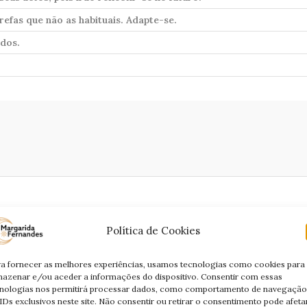
refas que não as habituais. Adapte-se.
dos.
Política de Cookies
” se fechar.
 na sua cara-metade. Respire fundo antes de falar.
a fornecer as melhores experiências, usamos tecnologias como cookies para
azenar e/ou aceder a informações do dispositivo. Consentir com essas
s dias virão.
nologias nos permitirá processar dados, como comportamento de navegação
IDs exclusivos neste site. Não consentir ou retirar o consentimento pode afeta