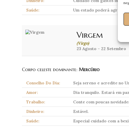
Dinheiro:
Cuidado com gastos inesper
neg
Saúde:
Um estado poderá agravar-
Virgem
(Virgo)
23 Agosto – 22 Setembro
Corpo celeste dominante:
Mercúrio
Conselho Do Dia:
Seja sereno e acredite no U
Amor:
Dia tranquilo. Estará em p
Trabalho:
Conte com poucas novidades
Dinheiro:
Estável.
Saúde:
Especial cuidado com a bexi