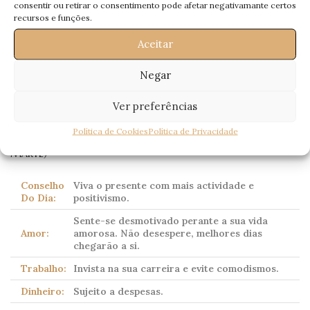
consentir ou retirar o consentimento pode afetar negativamante certos
recursos e funções.
Aceitar
Escorpião
Negar
(Scorpio)
23 Outubro – 21 Novembro
Ver preferências
Política de Cookies
Política de Privacidade
Corpo celeste dominante:
Plutão
(tradicionalmente
Marte)
Conselho
Viva o presente com mais actividade e
Do Dia:
positivismo.
Sente-se desmotivado perante a sua vida
Amor:
amorosa. Não desespere, melhores dias
chegarão a si.
Trabalho:
Invista na sua carreira e evite comodismos.
Dinheiro:
Sujeito a despesas.