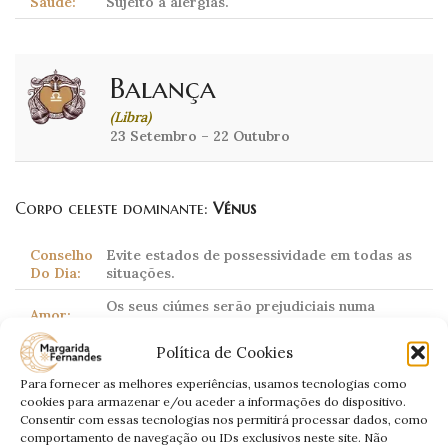
Saúde:
Sujeito a alergias.
Balança
(Libra)
23 Setembro – 22 Outubro
Corpo celeste dominante:
Vénus
Conselho
Evite estados de possessividade em todas as
Do Dia:
situações.
Os seus ciúmes serão prejudiciais numa
Amor:
relação.
Política de Cookies
Conte com problemas. Mantenha-se calmo e
Trabalho:
atento aos movimentos ao seu redor.
Para fornecer as melhores experiências, usamos tecnologias como
cookies para armazenar e/ou aceder a informações do dispositivo.
Dinheiro:
Gastos supérfluos.
Consentir com essas tecnologias nos permitirá processar dados, como
comportamento de navegação ou IDs exclusivos neste site. Não
Saúde:
Instabilidade emocional.