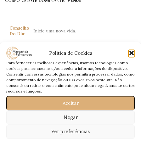
Corpo celeste dominante:
Vénus
Conselho
Inicie uma nova vida.
Do Dia:
Há pessoas que pertencem ao seu passado
Amor:
amoroso que poderão dar notícias. No
Política de Cookies
entanto gira a sua vida em função do presente.
Para fornecer as melhores experiências, usamos tecnologias como
Trabalho:
Dê boas vindas a novos projectos.
cookies para armazenar e/ou aceder a informações do dispositivo.
Consentir com essas tecnologias nos permitirá processar dados, como
Dinheiro:
Acabe com despesas.
comportamento de navegação ou IDs exclusivos neste site. Não
consentir ou retirar o consentimento pode afetar negativamante certos
Saúde:
Sujeito a dores ósseas.
recursos e funções.
Aceitar
Escorpião
Negar
(Scorpio)
23 Outubro – 21 Novembro
Ver preferências