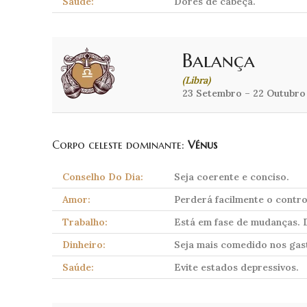
Saúde:
Dores de cabeça.
Balança
(Libra)
23 Setembro – 22 Outubro
Corpo celeste dominante:
Vénus
Conselho Do Dia:
Seja coerente e conciso.
Amor:
Perderá facilmente o contro
Trabalho:
Está em fase de mudanças. D
Dinheiro:
Seja mais comedido nos gas
Saúde:
Evite estados depressivos.