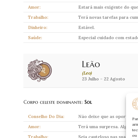
Amor:
Estará mais exigente do que
Trabalho:
Terá novas tarefas para cum
Dinheiro:
Estável.
Saúde:
Especial cuidado com estad
Leão
(Leo)
23 Julho – 22 Agosto
Corpo celeste dominante:
Sol
Conselho Do Dia:
Não deixe que as oportunida
Par
arm
Amor:
Terá uma surpresa. Alguém 
tec
ou 
Trabalho:
Seja cauteloso nas suas tar