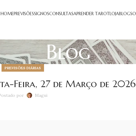
HOME
PREVISÕES
SIGNOS
CONSULTAS
APRENDER TAROT
LOJA
BLOG
SO
Blog
PREVISÕES DIÁRIAS
exta-Feira, 27 de Março de 2026
Postado por
Magui