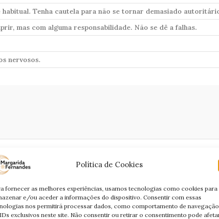
 habitual. Tenha cautela para não se tornar demasiado autoritári
prir, mas com alguma responsabilidade. Não se dê a falhas.
os nervosos.
Política de Cookies
des lhe passem ao lado.
a fornecer as melhores experiências, usamos tecnologias como cookies para
azenar e/ou aceder a informações do dispositivo. Consentir com essas
do passado pode dar noticias.
nologias nos permitirá processar dados, como comportamento de navegação
IDs exclusivos neste site. Não consentir ou retirar o consentimento pode afeta
efas, pois tendem a complicações.