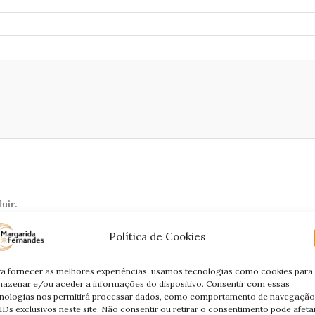
uir.
Isso poderá deixá-lo confuso e pensativo.
Política de Cookies
eu ambiente de trabalho mais tenso.
a fornecer as melhores experiências, usamos tecnologias como cookies para
eceber o que é seu.
azenar e/ou aceder a informações do dispositivo. Consentir com essas
nologias nos permitirá processar dados, como comportamento de navegação
IDs exclusivos neste site. Não consentir ou retirar o consentimento pode afeta