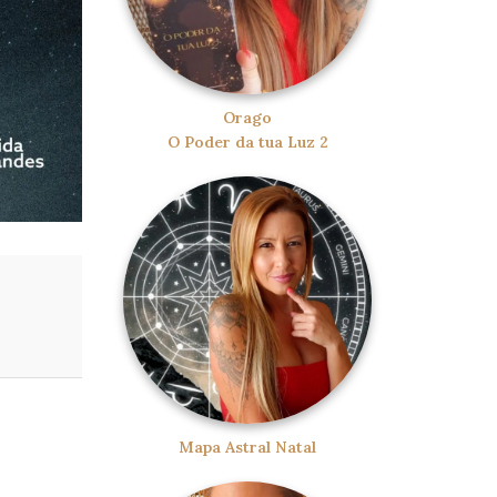
Orago
O Poder da tua Luz 2
Mapa Astral Natal