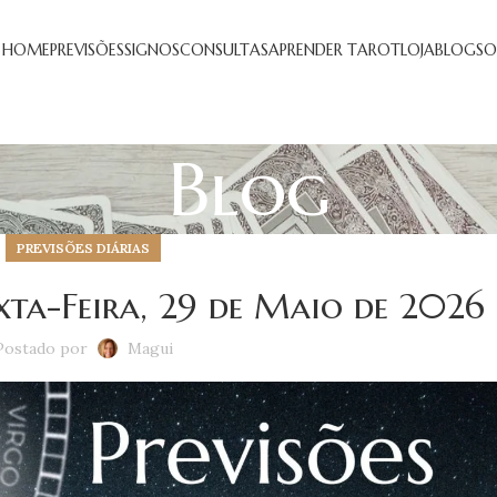
HOME
PREVISÕES
SIGNOS
CONSULTAS
APRENDER TAROT
LOJA
BLOG
SO
Blog
PREVISÕES DIÁRIAS
exta-Feira, 29 de Maio de 2026
Postado por
Magui