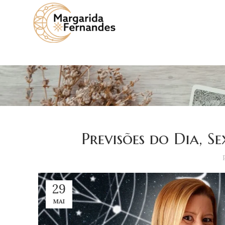
Previsões do Dia, S
29
MAI