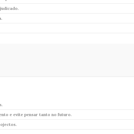
ejudicado.
a.
s.
nto e evite pensar tanto no futuro.
rojectos.