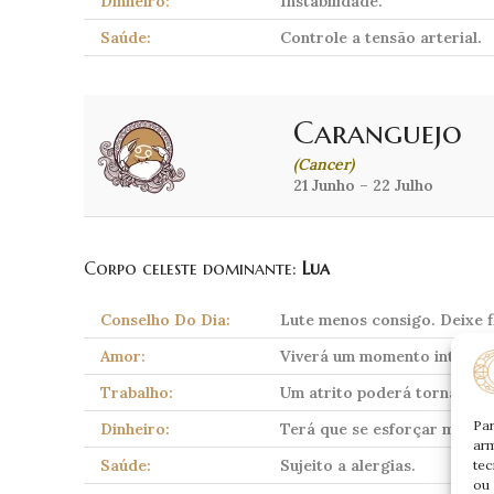
Dinheiro:
Instabilidade.
Saúde:
Controle a tensão arterial.
Caranguejo
(Cancer)
21 Junho – 22 Julho
Corpo celeste dominante:
Lua
Conselho Do Dia:
Lute menos consigo. Deixe fl
Amor:
Viverá um momento intenso. 
Trabalho:
Um atrito poderá tornar o s
Par
Dinheiro:
Terá que se esforçar mais r
arm
Saúde:
Sujeito a alergias.
tec
ou 