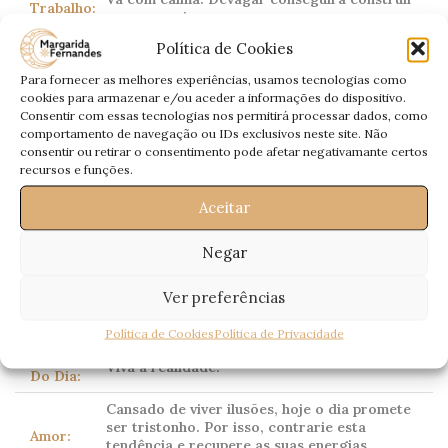
Trabalho:
a sua carreira.
Política de Cookies
Dinheiro:
Dificuldades nos recebimentos.
Para fornecer as melhores experiências, usamos tecnologias como
Saúde:
Dores de costas.
cookies para armazenar e/ou aceder a informações do dispositivo.
Consentir com essas tecnologias nos permitirá processar dados, como
comportamento de navegação ou IDs exclusivos neste site. Não
consentir ou retirar o consentimento pode afetar negativamante certos
Escorpião
recursos e funções.
(Scorpio)
Aceitar
23 Outubro – 21 Novembro
Negar
Corpo celeste dominante:
Plutão
(tradicionalmente
Ver preferências
Marte)
Política de Cookies
Política de Privacidade
Conselho
Viva a realidade.
Do Dia:
Cansado de viver ilusões, hoje o dia promete
ser tristonho. Por isso, contrarie esta
Amor:
tendência e recupere as suas energias