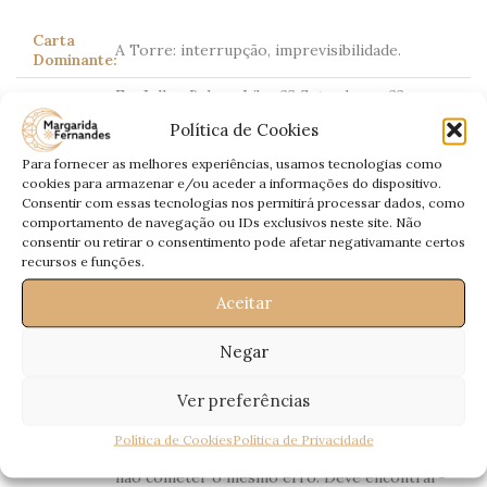
Carta
A Torre: interrupção, imprevisibilidade.
Dominante:
Em Julho, BalançaLibra23 Setembro – 22
Outubro está a viver dentro do seu próprio
Política de Cookies
mundo. Distancia-se de todos os que estão à
sua volta e até poderá romper com laços
Para fornecer as melhores experiências, usamos tecnologias como
Amor:
afectivos. Deve aconselhar-se, pois está a
cookies para armazenar e/ou aceder a informações do dispositivo.
passar um processo que necessita de
Consentir com essas tecnologias nos permitirá processar dados, como
orientação. Faça uma avaliação aos seus
comportamento de navegação ou IDs exclusivos neste site. Não
sentimentos, sobre aquilo que quer para si. O
consentir ou retirar o consentimento pode afetar negativamante certos
mês termina negativado e fragilizado.
recursos e funções.
Mês sem novidades, neste campo. Tudo
Aceitar
parece estar sereno e harmonioso.
Trabalho:
Financeiramente vai passar por um período
melhor, mas controle as despesas.
Negar
Saúde:
Tendência a alergias.
Ver preferências
Não vale a pena teimarmos com o que já não
tem remédio. A solução é virar a página do
Política de Cookies
Política de Privacidade
livro, aprender com os ensinamentos da vida e
não cometer o mesmo erro. Deve encontrar-