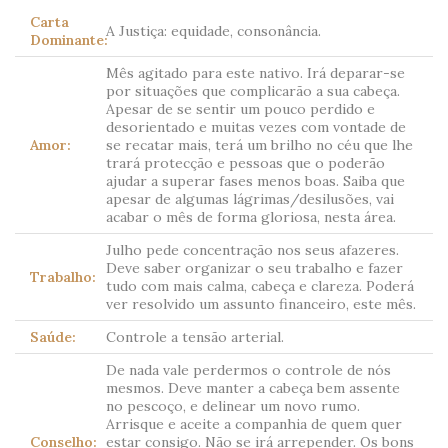
Carta
A Justiça: equidade, consonância.
Dominante:
Mês agitado para este nativo. Irá deparar-se
por situações que complicarão a sua cabeça.
Apesar de se sentir um pouco perdido e
desorientado e muitas vezes com vontade de
Amor:
se recatar mais, terá um brilho no céu que lhe
trará protecção e pessoas que o poderão
ajudar a superar fases menos boas. Saiba que
apesar de algumas lágrimas/desilusões, vai
acabar o mês de forma gloriosa, nesta área.
Julho pede concentração nos seus afazeres.
Deve saber organizar o seu trabalho e fazer
Trabalho:
tudo com mais calma, cabeça e clareza. Poderá
ver resolvido um assunto financeiro, este mês.
Saúde:
Controle a tensão arterial.
De nada vale perdermos o controle de nós
mesmos. Deve manter a cabeça bem assente
no pescoço, e delinear um novo rumo.
Arrisque e aceite a companhia de quem quer
Conselho:
estar consigo. Não se irá arrepender. Os bons