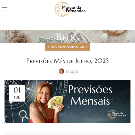
Blog
PREVISÕES MENSAIS
Previsões Mês de Julho, 2025
Magui
01
JUL