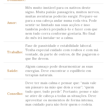
Mês muito instável para os nativos deste
signo. Muita paixão passageira, muitos nervos,
muitas aventuras poderão surgir. Prepare-se
para a sua cabeça andar numa roda viva. Pode
Amor:
sentir-se limitado nas suas acções e isso
também poderá prejudicá-lo e fazer com que
nem tudo corra conforme gostaria. No final
do mês irá instalar-se a calma.
Fase de passividade e estabilidade laboral.
Tenha especial cuidado com roubos e com má
Trabalho:
vontade, da parte de outros, de lhe pagarem o
que lhe devem.
Algum cansaço pode desarmonizar as suas
Saúde:
energias. Deve encontrar o equilíbrio em
terapias naturais.
Deve ter mais calma e pensar que: “mais vale
um pássaro na mão que dois a voar”; “quem
tudo quer, tudo perde”. Portanto, pense e não
Conselho:
se atire de cabeça a todas as situações. Deve
aproveitar os momentos de forma intensa,
mas cuidado para não ferir quem o rodeia.