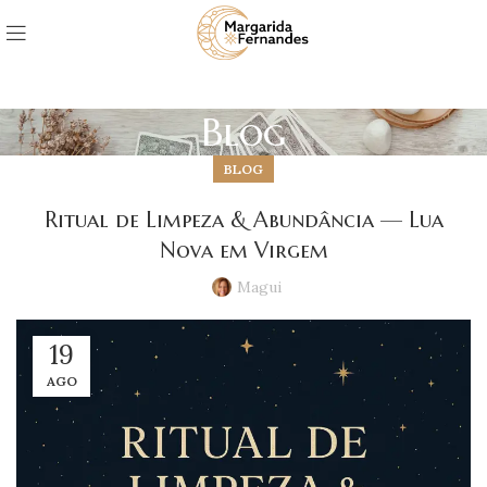
Blog
BLOG
Ritual de Limpeza & Abundância — Lua
Nova em Virgem
Magui
19
AGO