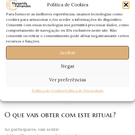
ciclo livre de pesos
e com a energia certa para prosperar.
Política de Cookies
Para fornecer as melhores experiências, usamos tecnologias como
cookies para armazenar e/ou aceder a informações do dispositivo.
A quem se destina este ritual?
Consentir com essas tecnologias nos permitirá processar dados, como
comportamento de navegação ou IDs exclusivos neste site. Não
consentir ou retirar o consentimento pode afetar negativamante certos
Este ritual é para ti se:
recursos e funções.
Tens sentido
energias negativas
à tua volta.
Aceitar
Precisas de
proteger o teu campo espiritual
.
Negar
Estás cansada de
bloqueios ou atrasos constantes
.
Queres
atrair abundância e prosperidade
para a tua vida.
Ver preferências
Desejas começar este ciclo lunar com
clareza, ordem e
Política de Cookies
Política de Privacidade
leveza interior
.
O que vais obter com este ritual?
Ao participares, vais sentir: