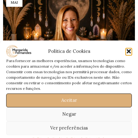
MAI
Política de Cookies
Para fornecer as melhores experiências, usamos tecnologias como
cookies para armazenar e/ou aceder a informações do dispositivo.
Consentir com essas tecnologias nos permitirá processar dados, como
comportamento de navegação ou IDs exclusivos neste site. Não
consentir ou retirar o consentimento pode afetar negativamante certos
recursos e funções.
Aceitar
Negar
BLOG
Ver preferências
Lua Minguante de 9 de Maio de 2026 em