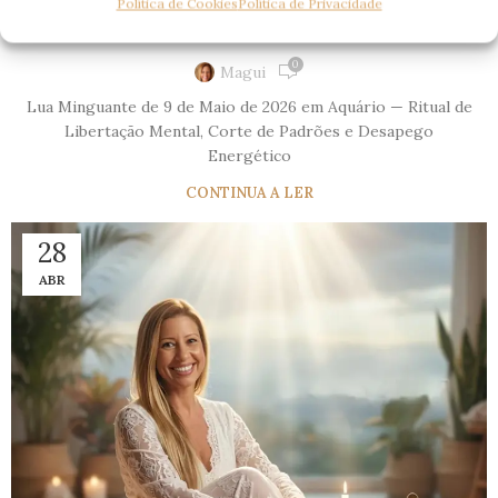
Aquário — Ritual de Libertação Mental,
Política de Cookies
Política de Privacidade
Corte de Padrões e Desapego Energético
0
Magui
Lua Minguante de 9 de Maio de 2026 em Aquário — Ritual de
Libertação Mental, Corte de Padrões e Desapego
Energético
CONTINUA A LER
28
ABR