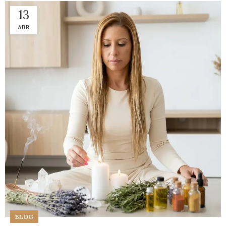
13
ABR
BLOG