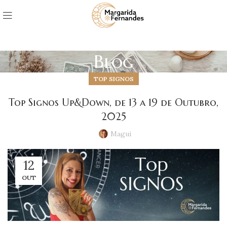
Blog
TOP SIGNOS
Top Signos Up&Down, de 13 a 19 de Outubro,
2025
Magui
12
OUT