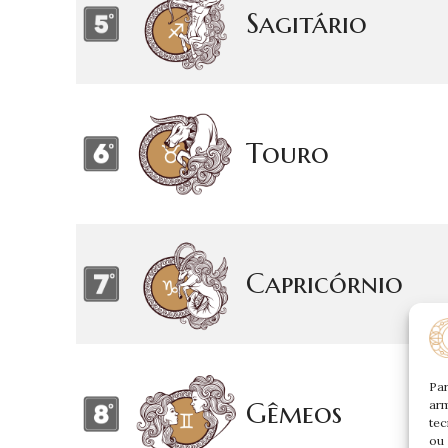
Sagitário
Touro
Capricórnio
Par
Gêmeos
arm
tec
ou 