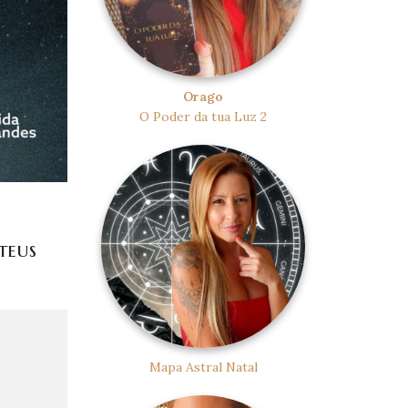
Orago
O Poder da tua Luz 2
teus
Mapa Astral Natal