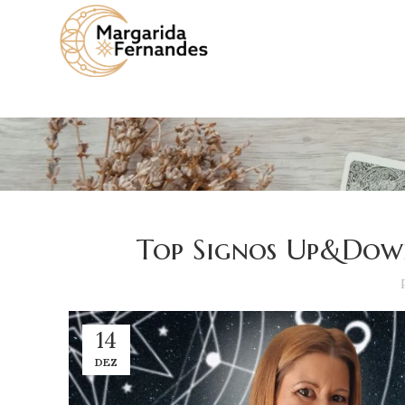
Top Signos Up&Down,
14
DEZ