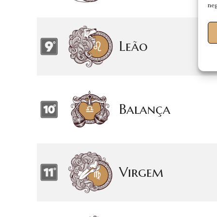
neg
Leão
Balança
Virgem