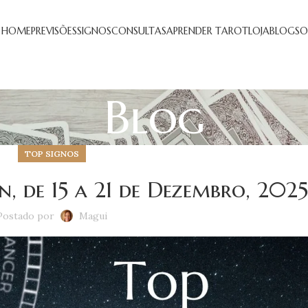
HOME
PREVISÕES
SIGNOS
CONSULTAS
APRENDER TAROT
LOJA
BLOG
SO
Blog
TOP SIGNOS
 de 15 a 21 de Dezembro, 2025
Postado por
Magui