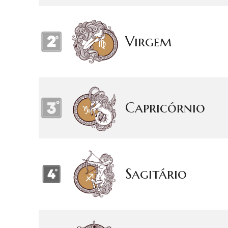
Virgem
Capricórnio
Sagitário