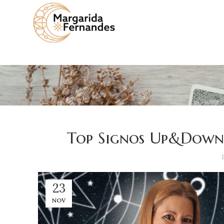
Top Signos Up&Down,
23
NOV