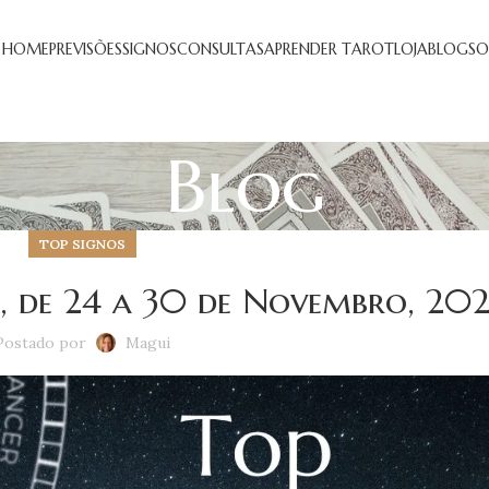
HOME
PREVISÕES
SIGNOS
CONSULTAS
APRENDER TAROT
LOJA
BLOG
SO
Blog
TOP SIGNOS
 de 24 a 30 de Novembro, 202
Postado por
Magui