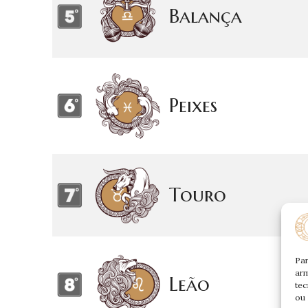
Balança
Peixes
Touro
Par
arm
Leão
tec
ou 