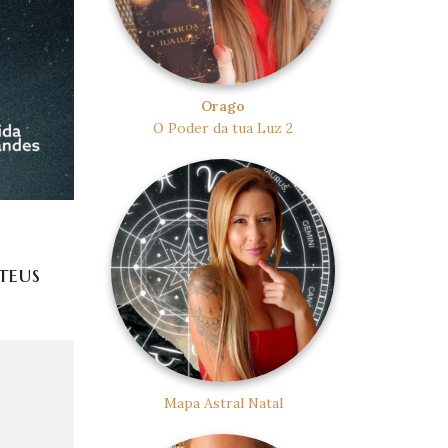
Orago
O Poder da tua Luz 2
teus
Mapa Astral Natal