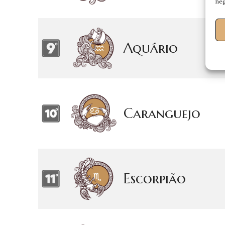
neg
Aquário
Caranguejo
Escorpião