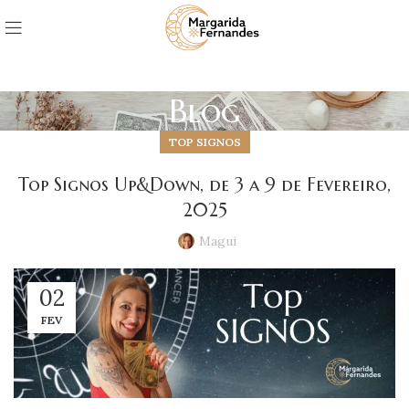
Blog
TOP SIGNOS
Top Signos Up&Down, de 3 a 9 de Fevereiro,
2025
Magui
02
FEV