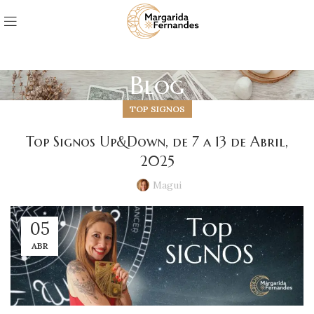
Blog
TOP SIGNOS
Top Signos Up&Down, de 7 a 13 de Abril,
2025
Magui
05
ABR