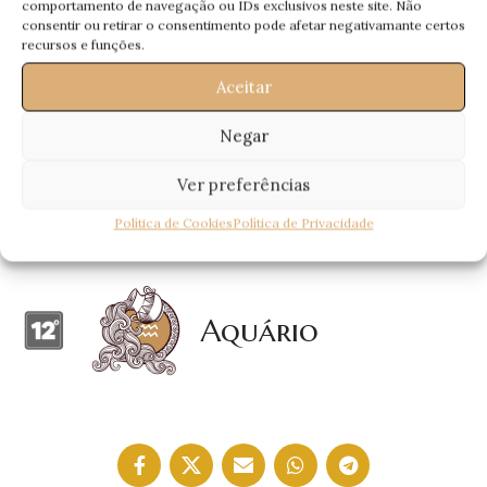
comportamento de navegação ou IDs exclusivos neste site. Não
consentir ou retirar o consentimento pode afetar negativamante certos
Capricórnio
recursos e funções.
Aceitar
Negar
Touro
Ver preferências
Política de Cookies
Política de Privacidade
Aquário