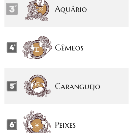
Aquário
Gêmeos
Caranguejo
Peixes