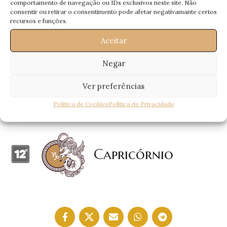
comportamento de navegação ou IDs exclusivos neste site. Não
consentir ou retirar o consentimento pode afetar negativamante certos
Sagitário
recursos e funções.
Aceitar
Negar
Escorpião
Ver preferências
Política de Cookies
Política de Privacidade
Capricórnio