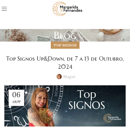
Blog
TOP SIGNOS
Top Signos Up&Down, de 7 a 13 de Outubro,
2024
Magui
06
OUT