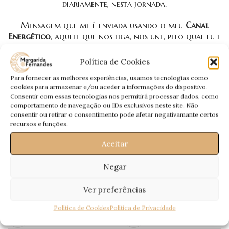
diariamente, nesta jornada.
Mensagem que me é enviada usando o meu
Canal
Energético
, aquele que nos liga, nos une, pelo qual eu e
Eles falamos, para que esta mensagem Deles, seja
interpretada por mim através da mediunidade.
Política de Cookies
Para fornecer as melhores experiências, usamos tecnologias como
Uma
Mensagem Especial
, que quero deixar aqui e
cookies para armazenar e/ou aceder a informações do dispositivo.
agora… Entendam que é uma Mensagem não minha,
Consentir com essas tecnologias nos permitirá processar dados, como
mas Deles 😀
comportamento de navegação ou IDs exclusivos neste site. Não
consentir ou retirar o consentimento pode afetar negativamante certos
Todas as semanas para vós:
A Mensagem dos Guias
recursos e funções.
Espirituais
, por
Margarida Fernandes
🙂
Aceitar
Passem a Palavra!
Negar
Ver preferências
Política de Cookies
Política de Privacidade
Recentes
Antigos