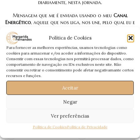
diariamente, nesta jornada.
Mensagem que me é enviada usando o meu
Canal
Energético
, aquele que nos liga, nos une, pelo qual eu e
Eles falamos, para que esta mensagem Deles, seja
interpretada por mim através da mediunidade.
Política de Cookies
Para fornecer as melhores experiências, usamos tecnologias como
Uma
Mensagem Especial
, que quero deixar aqui e
cookies para armazenar e/ou aceder a informações do dispositivo.
agora… Entendam que é uma Mensagem não minha,
Consentir com essas tecnologias nos permitirá processar dados, como
mas Deles 😀
comportamento de navegação ou IDs exclusivos neste site. Não
consentir ou retirar o consentimento pode afetar negativamante certos
Todas as semanas para vós:
A Mensagem dos Guias
recursos e funções.
Espirituais
, por
Margarida Fernandes
🙂
Aceitar
Passem a Palavra!
Negar
Ver preferências
Política de Cookies
Política de Privacidade
Recentes
Antigos