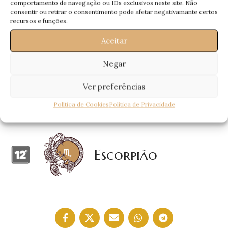
comportamento de navegação ou IDs exclusivos neste site. Não
consentir ou retirar o consentimento pode afetar negativamante certos
Leão
recursos e funções.
Aceitar
Negar
Touro
Ver preferências
Política de Cookies
Política de Privacidade
Escorpião