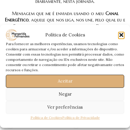
diariamente, nesta jornada.
Mensagem que me é enviada usando o meu
Canal
Energético
, aquele que nos liga, nos une, pelo qual eu e
Eles falamos, para que esta mensagem Deles, seja
interpretada por mim através da mediunidade.
Política de Cookies
Para fornecer as melhores experiências, usamos tecnologias como
Uma
Mensagem Especial
, que quero deixar aqui e
cookies para armazenar e/ou aceder a informações do dispositivo.
agora… Entendam que é uma Mensagem não minha,
Consentir com essas tecnologias nos permitirá processar dados, como
mas Deles 😀
comportamento de navegação ou IDs exclusivos neste site. Não
consentir ou retirar o consentimento pode afetar negativamante certos
Todos os meses para vós:
A Mensagem dos Guias
recursos e funções.
Espirituais
, por
Margarida Fernandes
🙂
Aceitar
Passem a Palavra!
Negar
Ver preferências
Política de Cookies
Política de Privacidade
Recentes
Antigos