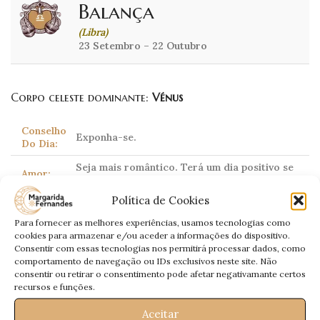
Balança
(Libra)
23 Setembro – 22 Outubro
Corpo celeste dominante:
Vénus
Conselho
Exponha-se.
Do Dia:
Seja mais romântico. Terá um dia positivo se
Amor:
falar o que sente.
Política de Cookies
Não terá tempo para paragens. O sucesso é
Trabalho:
garantido.
Para fornecer as melhores experiências, usamos tecnologias como
cookies para armazenar e/ou aceder a informações do dispositivo.
Dinheiro:
Prosperidade.
Consentir com essas tecnologias nos permitirá processar dados, como
comportamento de navegação ou IDs exclusivos neste site. Não
Saúde:
Dores de garganta.
consentir ou retirar o consentimento pode afetar negativamante certos
recursos e funções.
Aceitar