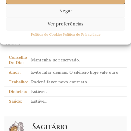
Escorpião
Negar
(Scorpio)
23 Outubro – 21 Novembro
Ver preferências
Política de Cookies
Política de Privacidade
Corpo celeste dominante:
Plutão
(tradicionalmente
Marte)
Conselho
Mantenha-se reservado.
Do Dia:
Amor:
Evite falar demais. O silêncio hoje vale ouro.
Trabalho:
Poderá fazer novo contrato.
Dinheiro:
Estável.
Saúde:
Estável.
Sagitário