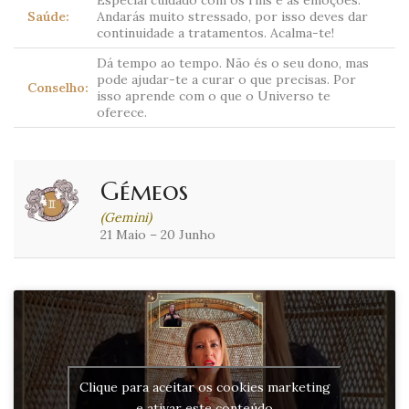
Especial cuidado com os rins e as emoções.
Saúde:
Andarás muito stressado, por isso deves dar
continuidade a tratamentos. Acalma-te!
Dá tempo ao tempo. Não és o seu dono, mas
pode ajudar-te a curar o que precisas. Por
Conselho:
isso aprende com o que o Universo te
oferece.
Gémeos
(Gemini)
21 Maio – 20 Junho
Clique para aceitar os cookies marketing
e ativar este conteúdo