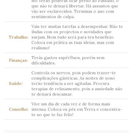
No Verão poderás ficar preso ao Passado, o
que não te deixará libertar. Há assuntos que
vão ser esclarecidos. Terminas o ano com
sentimentos de culpa.
Vais ter muitas tarefas a desempenhar. Não te
iludas com os projectos e novidades que
Trabalho:
surjam. Nem tudo será para teu benefício.
Coloca em prática as tuas ideias, mas com
realismo!
Terás gastos supérfluos, porém sem
Finanças:
dificuldades.
Controla os nervos, pois podem trazer-te
complicações gástricas. As noites de sono
Saúde:
terão tendência a ser agitadas. Procura
terapias de relaxamento, pois a ansiedade não
te deixará descansar.
Vive um dia de cada vez e de forma mais
Conselho:
intensa. Coloca os pés em Terra e concentra-
te no que te faz feliz!