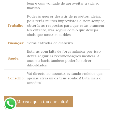
bem e com vontade de aproveitar a vida ao
máximo.
Poderás querer desistir de projetos, ideias,
pois terás muitos imprevistos e, nem sempre,
Trabalho:
obterás as respostas para que estas avancem.
No entanto, irás seguir com o que desejas,
ainda que noutros moldes.
Finanças:
Terás entradas de dinheiro.
Estarás com falta de força anímica, por isso
deves seguir as recomendações médicas. A
Saúde:
anca e a bacia também poderão sofrer
dificuldades.
Vai directo ao assunto, evitando rodeios que
Conselho:
apenas atrasam os teus sonhos! Luta mais e
acredita!
Marca aqui a tua consulta!