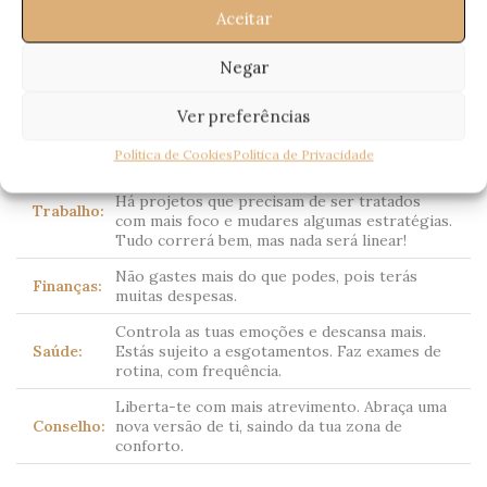
Terás dificuldades no inicio do ano, mas serão
Aceitar
superadas. Não remes contra a maré e foca-te
em ti. Estarás muito determinado em te
priorizares.
Negar
Amor:
No Verão há uma revelação que te vai deixar
Ver preferências
indeciso. Essa decisão será fundamental para
que termines 2025 muito feliz.
Política de Cookies
Política de Privacidade
Não terás muita dinâmica, porém estabilidade.
Há projetos que precisam de ser tratados
Trabalho:
com mais foco e mudares algumas estratégias.
Tudo correrá bem, mas nada será linear!
Não gastes mais do que podes, pois terás
Finanças:
muitas despesas.
Controla as tuas emoções e descansa mais.
Saúde:
Estás sujeito a esgotamentos. Faz exames de
rotina, com frequência.
Liberta-te com mais atrevimento. Abraça uma
Conselho:
nova versão de ti, saindo da tua zona de
conforto.