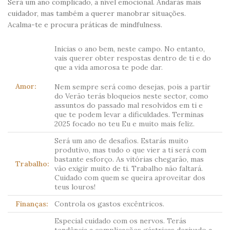
Será um ano complicado, a nível emocional. Andarás mais
cuidador, mas também a querer manobrar situações.
Acalma-te e procura práticas de mindfulness.
Inicias o ano bem, neste campo. No entanto,
vais querer obter respostas dentro de ti e do
que a vida amorosa te pode dar.
Amor:
Nem sempre será como desejas, pois a partir
do Verão terás bloqueios neste sector, como
assuntos do passado mal resolvidos em ti e
que te podem levar a dificuldades. Terminas
2025 focado no teu Eu e muito mais feliz.
Será um ano de desafios. Estarás muito
produtivo, mas tudo o que vier a ti será com
bastante esforço. As vitórias chegarão, mas
Trabalho:
vão exigir muito de ti. Trabalho não faltará.
Cuidado com quem se queira aproveitar dos
teus louros!
Finanças:
Controla os gastos excêntricos.
Especial cuidado com os nervos. Terás
tendência a complicações gástricas derivado a