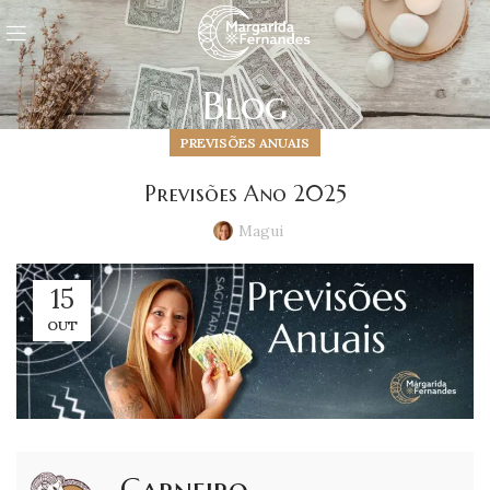
Blog
PREVISÕES ANUAIS
Previsões Ano 2025
Magui
15
OUT
Carneiro