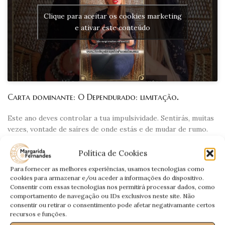
Clique para aceitar os cookies marketing
e ativar este conteúdo
Carta dominante: O Dependurado: limitação
.
Este ano deves controlar a tua impulsividade. Sentirás, muitas
vezes, vontade de saíres de onde estás e de mudar de rumo.
Mas terás limitações que não te permitem avançar.
Política de Cookies
É necessário saíres da zona de conforto, conhecer uma nova
Para fornecer as melhores experiências, usamos tecnologias como
realidade.
cookies para armazenar e/ou aceder a informações do dispositivo.
Consentir com essas tecnologias nos permitirá processar dados, como
Andarás a analisar a tua vida, ao longo do ano, por isso
comportamento de navegação ou IDs exclusivos neste site. Não
controla-te para que as tuas decisões sejam assertivas.
consentir ou retirar o consentimento pode afetar negativamante certos
recursos e funções.