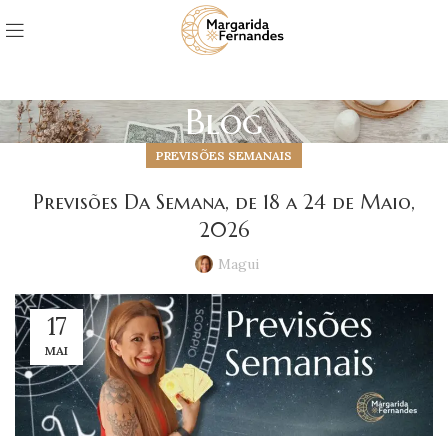
Blog
PREVISÕES SEMANAIS
Previsões Da Semana, de 18 a 24 de Maio,
2026
Magui
17
MAI