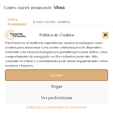
Corpo celeste dominante:
Vénus
Carta
A Lua: receio, sonhos.
Dominante:
Sentir-se-á só. Poderá perder controlo
Política de Cookies
de situações e andar extramente nervoso.
Amor:
Receberá notícias de alguém que não
Para fornecer as melhores experiências, usamos tecnologias como
contacta há algum tempo.
cookies para armazenar e/ou aceder a informações do dispositivo.
Consentir com essas tecnologias nos permitirá processar dados, como
Tenha cautela com novas propostas. Tudo
comportamento de navegação ou IDs exclusivos neste site. Não
Profissional:
deverá ser escrito. Financeiramente está
consentir ou retirar o consentimento pode afetar negativamante certos
estagnado.
recursos e funções.
Saúde:
Cuidado com a coluna.
Aceitar
Negar
Escorpião
Ver preferências
Scorpio
23 Outubro – 21 Novembro
Política de Cookies
Política de Privacidade