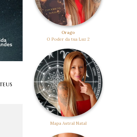
Orago
O Poder da tua Luz 2
teus
Mapa Astral Natal