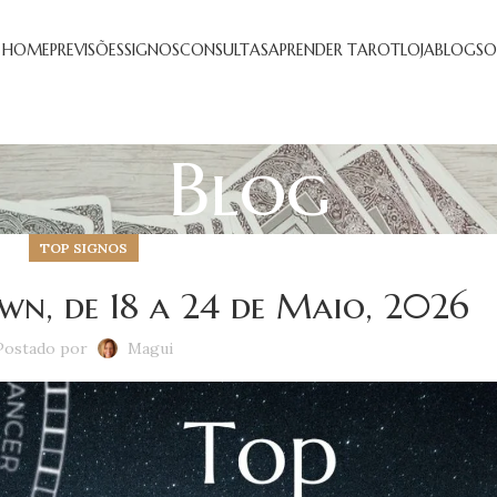
HOME
PREVISÕES
SIGNOS
CONSULTAS
APRENDER TAROT
LOJA
BLOG
SO
Blog
TOP SIGNOS
n, de 18 a 24 de Maio, 2026
Postado por
Magui