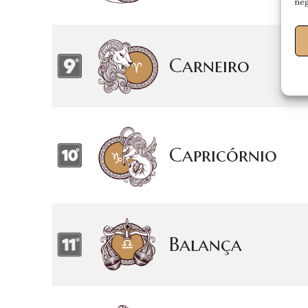
neg
Carneiro
Capricórnio
Balança