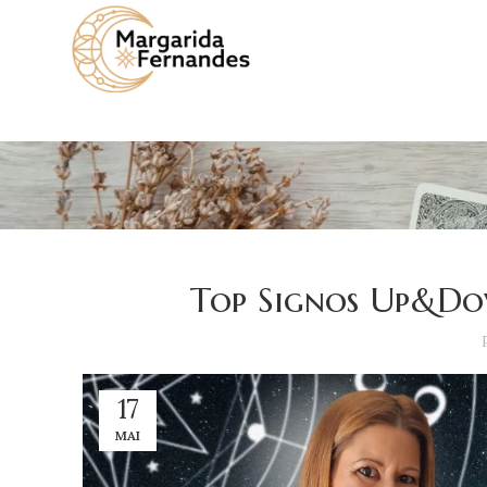
Top Signos Up&Dow
17
MAI