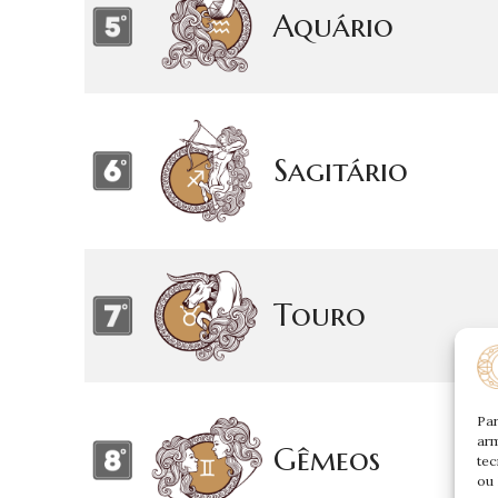
Aquário
Sagitário
Touro
Par
arm
Gêmeos
tec
ou 