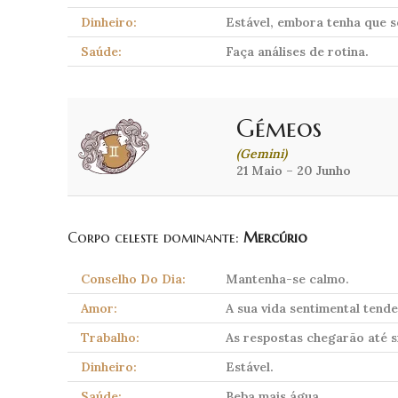
Dinheiro:
Estável, embora tenha que s
Saúde:
Faça análises de rotina.
Gémeos
(Gemini)
21 Maio – 20 Junho
Corpo celeste dominante:
Mercúrio
Conselho Do Dia:
Mantenha-se calmo.
Amor:
A sua vida sentimental tende
Trabalho:
As respostas chegarão até si
Dinheiro:
Estável.
Saúde:
Beba mais água.