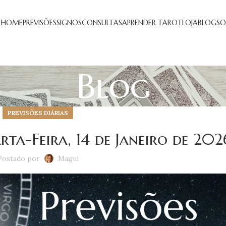
HOME
PREVISÕES
SIGNOS
CONSULTAS
APRENDER TAROT
LOJA
BLOG
SO
Blog
PREVISÕES DIÁRIAS
rta-Feira, 14 de Janeiro de 202
Postado por
Magui