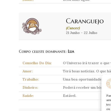
Caranguejo
(Cancer)
21 Junho – 22 Julho
Corpo celeste dominante:
Lua
Conselho Do Dia:
O Universo irá trazer o que 
Amor:
Terá boas notícias. O que h
Trabalho:
Uma boa oportunidade esper
Dinheiro:
Poderá receber um bónus.
Saúde:
Estável.
Par
arm
tec
ou 