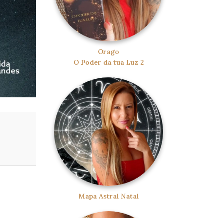
Orago
O Poder da tua Luz 2
Mapa Astral Natal