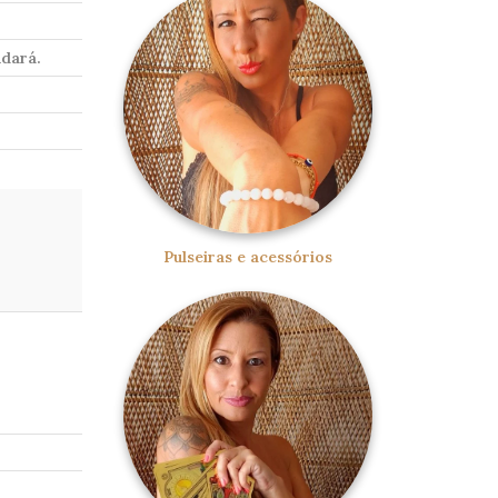
udará.
Pulseiras e acessórios