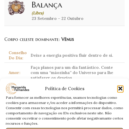
Balança
(Libra)
23 Setembro – 22 Outubro
Corpo celeste dominante:
Vénus
Conselho
Deixe a energia positiva fluir dentro de si.
Do Dia:
Faça planos para um dia fantástico. Conte
Amor:
com uma “mãozinha” do Universo para lhe
satisfazer os desejos.
Trabalho:
Receberá boas notícias.
Política de Cookies
Dinheiro:
Entradas extra.
Para fornecer as melhores experiências, usamos tecnologias como
cookies para armazenar e/ou aceder a informações do dispositivo.
Saúde:
Dores nos joelhos.
Consentir com essas tecnologias nos permitirá processar dados, como
comportamento de navegação ou IDs exclusivos neste site. Não
consentir ou retirar o consentimento pode afetar negativamante certos
recursos e funções.