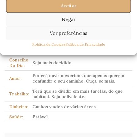
Escorpião
Aceitar
(Scorpio)
23 Outubro – 21 Novembro
Negar
Ver preferências
Corpo celeste dominante:
Plutão
(tradicionalmente
Política de Cookies
Política de Privacidade
Marte)
Conselho
Seja mais decidido.
Do Dia:
Poderá ouvir mexericos que apenas querem
Amor:
confundir o seu caminho. Ouça-se mais.
Terá que se dividir em mais tarefas, do que
Trabalho:
habitual. Seja polivalente.
Dinheiro:
Ganhos vindos de várias áreas.
Saúde:
Estável.