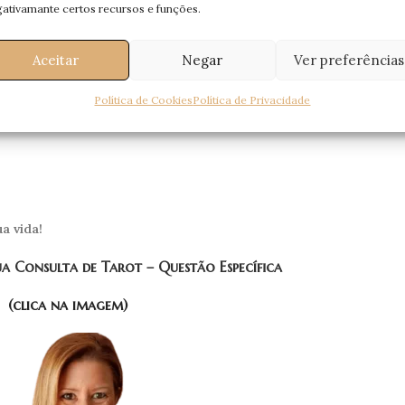
ativamante certos recursos e funções.
 certa — o Tarot
abre caminhos, alinha escolhas e devolve-te a ti p
Aceitar
Negar
Ver preferências
Política de Cookies
Política de Privacidade
a vida!
 Consulta de Tarot – Questão Específica
(clica na imagem)