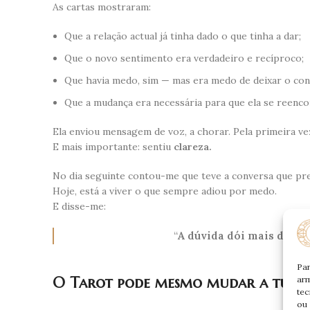
As cartas mostraram:
Que a relação actual já tinha dado o que tinha a dar;
Que o novo sentimento era verdadeiro e recíproco;
Que havia medo, sim — mas era medo de deixar o con
Que a mudança era necessária para que ela se reenco
Ela enviou mensagem de voz, a chorar. Pela primeira ve
E mais importante: sentiu
clareza.
No dia seguinte contou-me que teve a conversa que pre
Hoje, está a viver o que sempre adiou por medo.
E disse-me:
“
A dúvida dói mais do qu
Par
O Tarot pode mesmo mudar a tua v
arm
tec
ou 