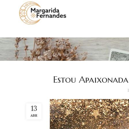
Estou Apaixonada
13
ABR