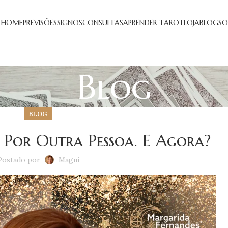
HOME
PREVISÕES
SIGNOS
CONSULTAS
APRENDER TAROT
LOJA
BLOG
SO
Blog
BLOG
 Por Outra Pessoa. E Agora?
Postado por
Magui