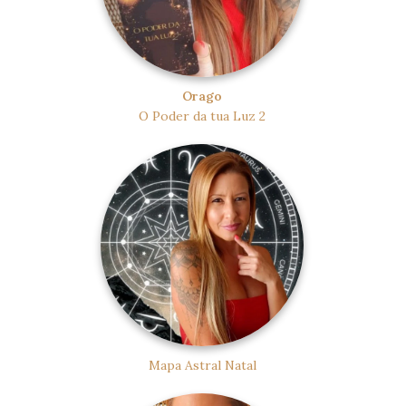
Orago
O Poder da tua Luz 2
Mapa Astral Natal