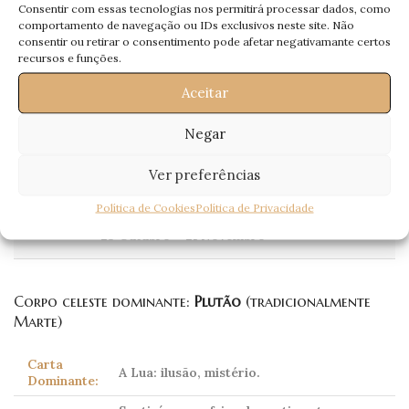
muito mais felizes.
Consentir com essas tecnologias nos permitirá processar dados, como
comportamento de navegação ou IDs exclusivos neste site. Não
Avance em projectos próprios. Arrisque,
consentir ou retirar o consentimento pode afetar negativamante certos
pois o sucesso estará do seu lado.
recursos e funções.
Profissional:
Financeiramente poderá ter oscilações,
mas não preocupantes.
Aceitar
Saúde:
Tendência a pequenos acidentes.
Negar
Ver preferências
Escorpião
Política de Cookies
Política de Privacidade
Scorpio
23 Outubro – 21 Novembro
Corpo celeste dominante:
Plutão
(tradicionalmente
Marte)
Carta
A Lua: ilusão, mistério.
Dominante: