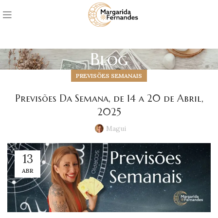
Blog
PREVISÕES SEMANAIS
Previsões Da Semana, de 14 a 20 de Abril,
2025
Magui
13
ABR