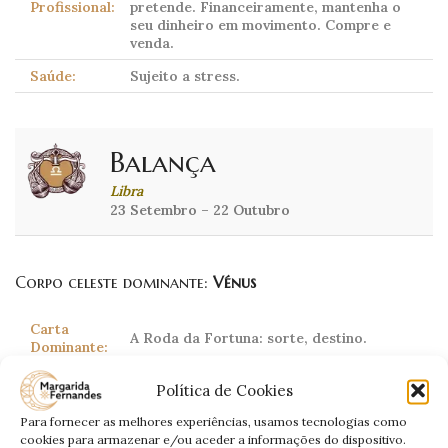
Profissional:
pretende. Financeiramente, mantenha o
seu dinheiro em movimento. Compre e
venda.
Saúde:
Sujeito a stress.
Balança
Libra
23 Setembro – 22 Outubro
Corpo celeste dominante:
Vénus
Carta
A Roda da Fortuna: sorte, destino.
Dominante:
Inicia a semana muito negativado. Faça
Política de Cookies
cortes com pessoas que não lhe tragam
Amor:
felicidade. Verá que a sua vida tomará um
Para fornecer as melhores experiências, usamos tecnologias como
novo rumo e poderá encontrar momentos
cookies para armazenar e/ou aceder a informações do dispositivo.